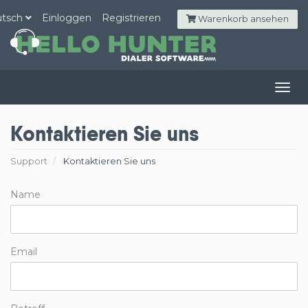
utsch
Einloggen
Registrieren
Warenkorb ansehen
Togg
navig
Kontaktieren Sie uns
Support
Kontaktieren Sie uns
Name
Email