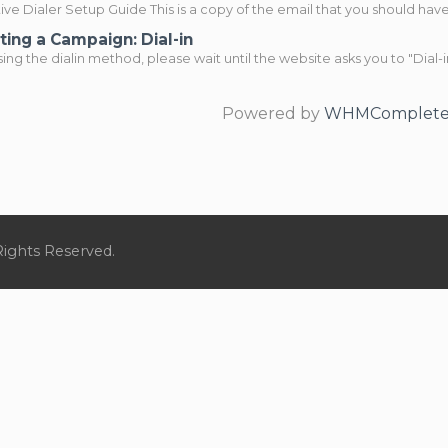
ve Dialer Setup Guide This is a copy of the email that you should have.
ting a Campaign: Dial-in
ng the dialin method, please wait until the website asks you to "Dial-in
Powered by
WHMCompleteS
Rights Reserved.