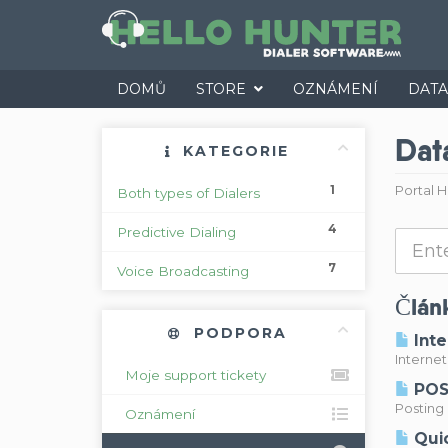
DOMŮ
STORE
OZNÁMENÍ
DATA
Dat
KATEGORIE
1
Portal 
Both types of Dialers
4
Predictive Dialing
7
Voice Broadcasting
Člán
PODPORA
Inte
Interne
Moje support tickety
POST
Posting 
Oznámení
Quic