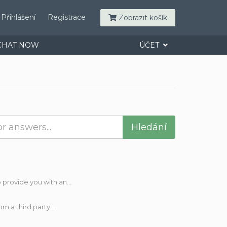
Přihlášení
Registrace
Zobrazit košík
CHAT NOW
ÚČET
rovide you with an...
 a third party...