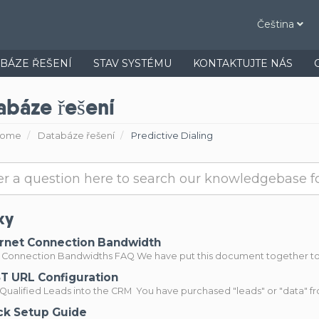
Čeština
BÁZE ŘEŠENÍ
STAV SYSTÉMU
KONTAKTUJTE NÁS
abáze řešení
Home
Databáze řešení
Predictive Dialing
ky
rnet Connection Bandwidth
t Connection Bandwidths FAQ We have put this document together to p
 URL Configuration
Qualified Leads into the CRM You have purchased "leads" or "data" from
k Setup Guide