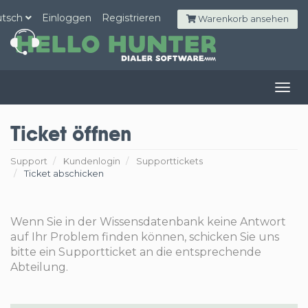
utsch
Einloggen
Registrieren
Warenkorb ansehen
Togg
navig
Ticket öffnen
Support
Kundenlogin
Supporttickets
Ticket abschicken
Wenn Sie in der Wissensdatenbank keine Antwort
auf Ihr Problem finden können, schicken Sie uns
bitte ein Supportticket an die entsprechende
Abteilung.